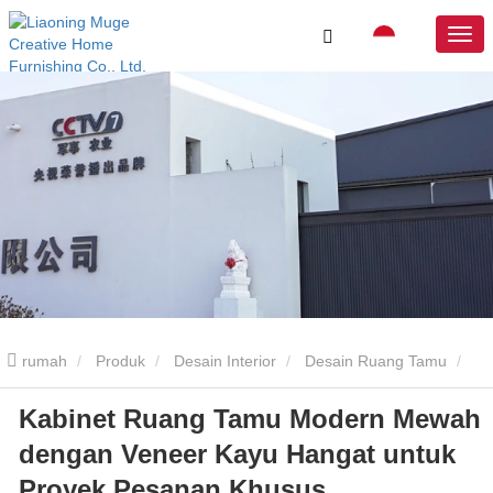
rumah
Produk
Desain Interior
Desain Ruang Tamu
Kabinet Ruang Tamu Modern Mewah
Kabinet Ruang Tamu Modern Mewah dengan Veneer Kayu Hangat
dengan Veneer Kayu Hangat untuk
untuk Proyek Pesanan Khusus
Proyek Pesanan Khusus