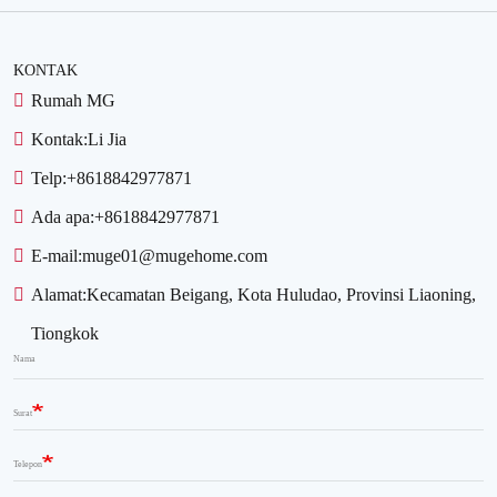
KONTAK
Rumah MG
Kontak:
Li Jia
Telp:
+8618842977871
Ada apa:
+8618842977871
E-mail:
muge01@mugehome.com
Alamat:
Kecamatan Beigang, Kota Huludao, Provinsi Liaoning,
Tiongkok
Nama
Surat
Telepon