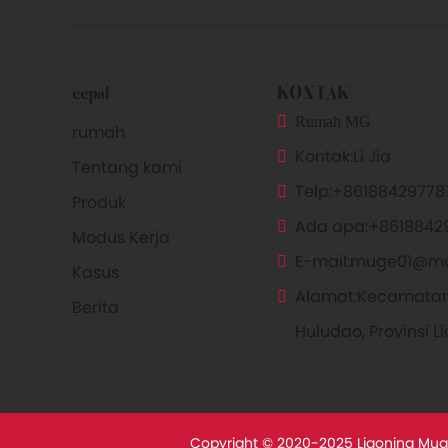
cepat
KONTAK
Rumah MG
rumah
Kontak:
Li Jia
Tentang kami
Telp:
+86188429778
Produk
Ada apa:
+8618842
Modus Kerja
E-mail:
muge01@m
Kasus
Alamat:
Kecamatan
Berita
Huludao, Provinsi L
Copyright © 2020-2025 Liaoning Mug