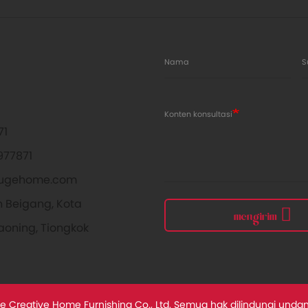
Nama
S
Konten konsultasi
71
977871
ugehome.com
 Beigang, Kota
mengirim
iaoning, Tiongkok
e Creative Home Furnishing Co., Ltd. Semua hak dilindungi und