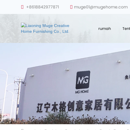
+8618842977871
muge01@mugehome.com
rumah
Ten