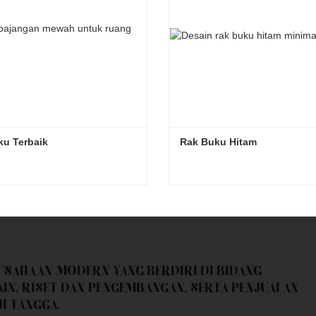
u Terbaik
Rak Buku Hitam
u Terbaik
Rak Buku Hitam
 sekarang
Kontak sekarang
RUSAHAAN MODERN YANG BERDIRI DI BIDANG
AIN, RISET DAN PENGEMBANGAN, SERTA PENJUALAN
H TANGGA.