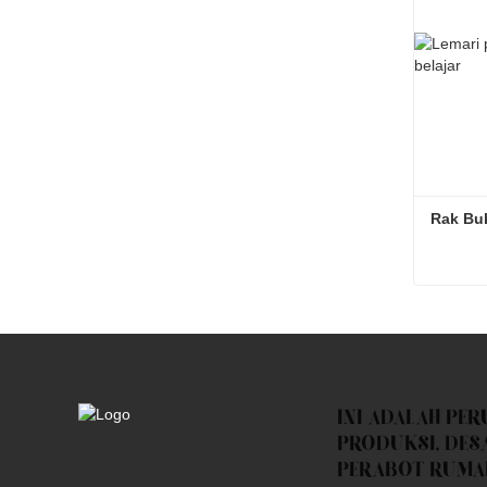
Rak Buk
Rak Buk
Kontak
INI ADALAH PE
PRODUKSI, DES
PERABOT RUMA