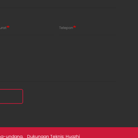
urat
Telepon
ang-undang.
Dukungan Teknis: Huazhi