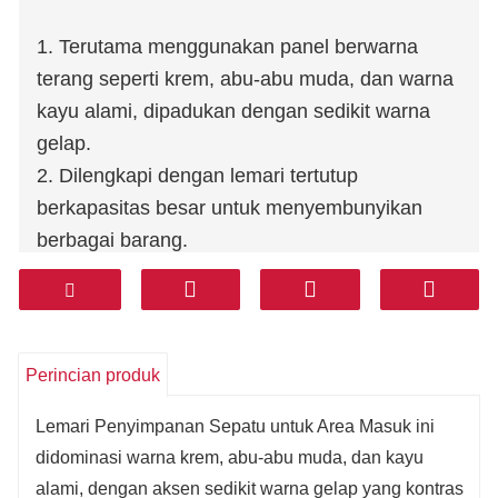
1. Terutama menggunakan panel berwarna
terang seperti krem, abu-abu muda, dan warna
kayu alami, dipadukan dengan sedikit warna
gelap.
2. Dilengkapi dengan lemari tertutup
berkapasitas besar untuk menyembunyikan
berbagai barang.
3. Dilengkapi dengan rak terbuka atau platform
gantung untuk memajang benda-benda kecil.
4. Beberapa desain juga menyertakan area
untuk menggantung mantel dan bangku untuk
Perincian produk
mengganti sepatu.
Lemari Penyimpanan Sepatu untuk Area Masuk ini
5. Mengadopsi desain kabinet "dari lantai
didominasi warna krem, abu-abu muda, dan kayu
hingga langit-langit", menggabungkan struktur
alami, dengan aksen sedikit warna gelap yang kontras
utetheisa kong berlubang atau broussonetia