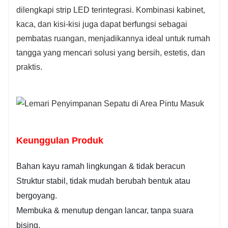
dilengkapi strip LED terintegrasi. Kombinasi kabinet,
kaca, dan kisi-kisi juga dapat berfungsi sebagai
pembatas ruangan, menjadikannya ideal untuk rumah
tangga yang mencari solusi yang bersih, estetis, dan
praktis.
Keunggulan Produk
Bahan kayu ramah lingkungan & tidak beracun
Struktur stabil, tidak mudah berubah bentuk atau
bergoyang.
Membuka & menutup dengan lancar, tanpa suara
bising.