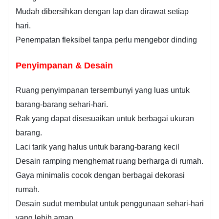
Mudah dibersihkan dengan lap dan dirawat setiap
hari.
Penempatan fleksibel tanpa perlu mengebor dinding
Penyimpanan & Desain
Ruang penyimpanan tersembunyi yang luas untuk
barang-barang sehari-hari.
Rak yang dapat disesuaikan untuk berbagai ukuran
barang.
Laci tarik yang halus untuk barang-barang kecil
Desain ramping menghemat ruang berharga di rumah.
Gaya minimalis cocok dengan berbagai dekorasi
rumah.
Desain sudut membulat untuk penggunaan sehari-hari
yang lebih aman.