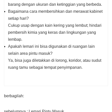
barang dengan ukuran dan ketinggian yang berbeda.
Bagaimana cara membersihkan dan merawat kabinet
setiap hari?
Cukup usap dengan kain kering yang lembut; hindari
pembersih kimia yang keras dan lingkungan yang
lembap.
Apakah lemari ini bisa digunakan di ruangan lain
selain area pintu masuk?
Ya, bisa juga diletakkan di lorong, koridor, atau sudut
ruang tamu sebagai tempat penyimpanan.
berbagilah:
sebelumnya : Lemari Pintu Masuk