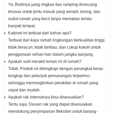
Ya. Bodinya yang ringkas dan ramping dirancang
khusus untuk pintu masuk yang sempit, lorong, dan
sudut rumah yang kecil tanpa memakan terlalu
banyak tempat.
Kabinet ini terbuat dari bahan apa?
Terbuat dari kayu ramah lingkungan berkualitas tinggi,
tidak beracun, tidak berbau, dan cukup kokoh untuk
penggunaan sehari-hari dalam jangka panjang.
Apakah sulit merakit lemari ini di rumah?
Tidak. Produk ini dilengkapi dengan perangkat keras
lengkap dan petunjuk pemasangan terperinci,
sehingga memungkinkan perakitan di rumah yang
cepat dan mudah.
Apakah rak internalnya bisa disesuaikan?
Tentu saja. Desain rak yang dapat disesuaikan
mendukung penyimpanan fleksibel untuk barang-