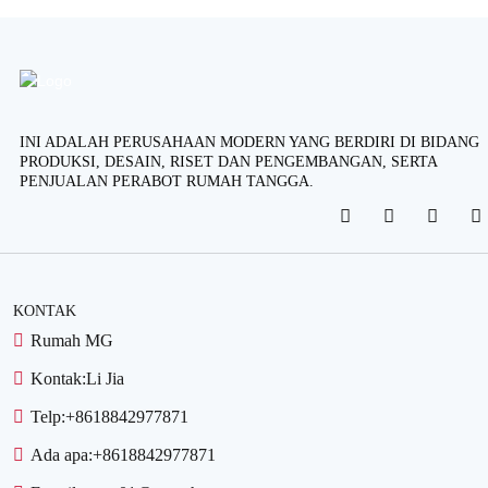
INI ADALAH PERUSAHAAN MODERN YANG BERDIRI DI BIDANG
PRODUKSI, DESAIN, RISET DAN PENGEMBANGAN, SERTA
PENJUALAN PERABOT RUMAH TANGGA.
KONTAK
Rumah MG
Kontak:
Li Jia
Telp:
+8618842977871
Ada apa:
+8618842977871