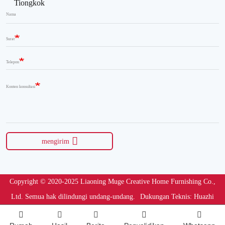
Tiongkok
Nama
Surat
Telepon
Konten konsultasi
mengirim
Copyright © 2020-2025 Liaoning Muge Creative Home Furnishing Co.,
Ltd. Semua hak dilindungi undang-undang.
Dukungan Teknis: Huazhi