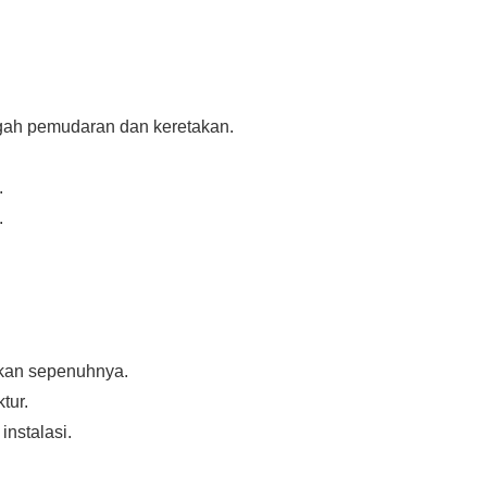
gah pemudaran dan keretakan.
.
.
ikan sepenuhnya.
tur.
instalasi.