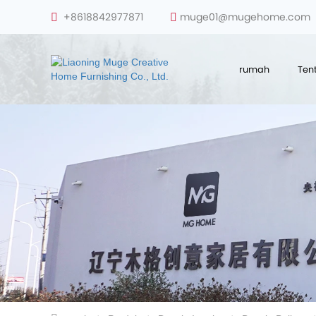
+8618842977871
muge01@mugehome.com
rumah
Ten