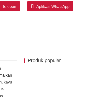
Telepon
Aplikasi WhatsApp
Produk populer
n
imalkan
h, kayu
ur-
as